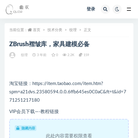
登录
全部
当前位置：
首页
技术分类
纹理
正文
ZBrush褶皱库，家具建模必备
纹理
3 年前
0
2.2K
159
淘宝链接：https://item.taobao.com/item.htm?
spm=a21dvs.23580594.0.0.6ffb645es0C0aC&ft=t&id=7
71251217180
VIP会员下载—-教程链接
隐藏内容
此处内容需要权限查看