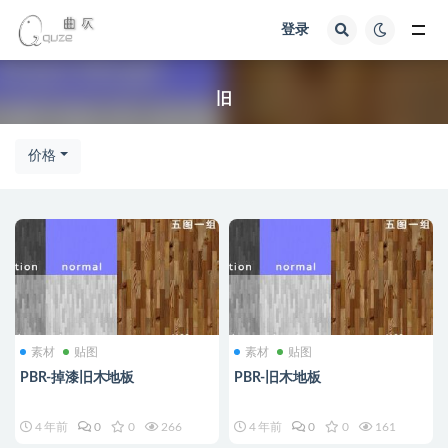
登录
全部
旧
价格
素材
贴图
素材
贴图
PBR-掉漆旧木地板
PBR-旧木地板
4 年前
0
0
266
4 年前
0
0
161