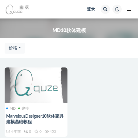
登录
全部
MD10软体建模
价格
MD
建模
MarvelousDesigner10软体家具
建模基础教程
4 年前
0
0
453