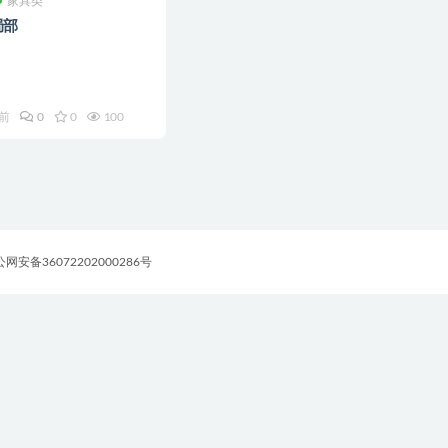
家具类
局部
年前
0
0
100
网安备36072202000286号