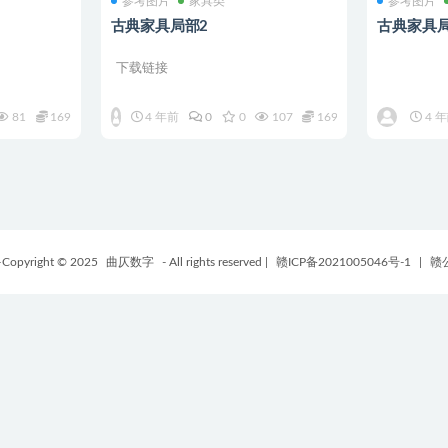
参考图片
家具类
参考图片
古典家具局部2
古典家具
下载链接
81
169
4 年前
0
0
107
169
4 
Copyright © 2025
曲仄数字
- All rights reserved
|
赣ICP备2021005046号-1
|
赣公