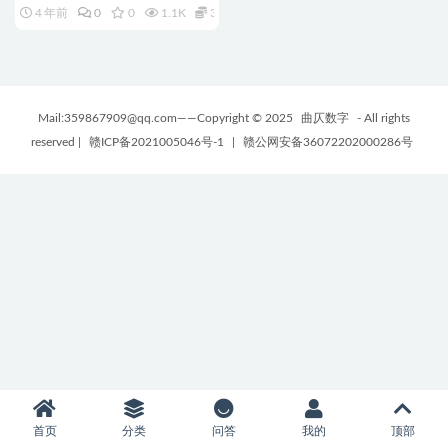
4 年前
0
0
1.1K
38
Mail:359867909@qq.com——Copyright © 2025
曲仄数字
- All rights
reserved
|
赣ICP备2021005046号-1
|
赣公网安备36072202000286号
首页
分类
问答
我的
顶部